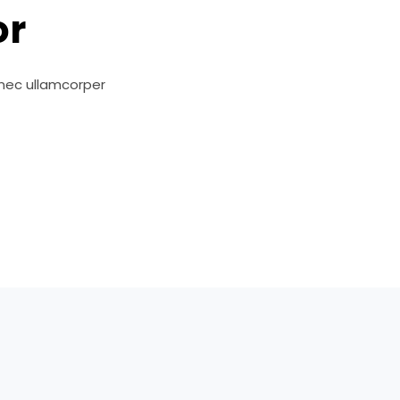
or
s nec ullamcorper