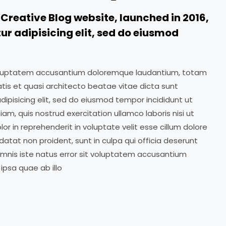
Creative Blog website, launched in 2016,
r adipisicing elit, sed do eiusmod
t voluptatem accusantium doloremque laudantium, totam
atis et quasi architecto beatae vitae dicta sunt
dipisicing elit, sed do eiusmod tempor incididunt ut
m, quis nostrud exercitation ullamco laboris nisi ut
r in reprehenderit in voluptate velit esse cillum dolore
datat non proident, sunt in culpa qui officia deserunt
 omnis iste natus error sit voluptatem accusantium
psa quae ab illo